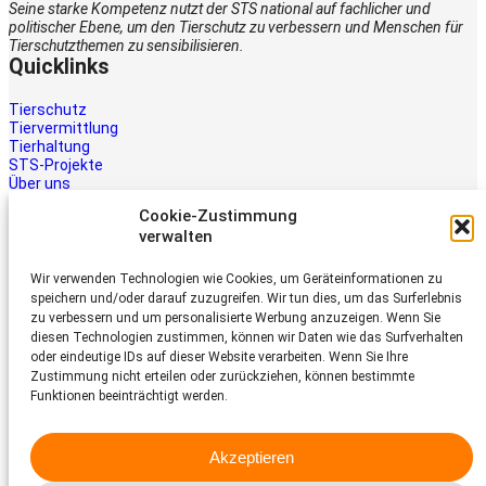
Seine starke Kompetenz nutzt der STS national auf fachlicher und
politischer Ebene, um den Tierschutz zu verbessern und Menschen für
Tierschutzthemen zu sensibilisieren.
Quicklinks
Tierschutz
Tiervermittlung
Tierhaltung
STS-Projekte
Über uns
STS-Multimedia
Cookie-Zustimmung
Kontakt
verwalten
Jetzt helfen
Wir verwenden Technologien wie Cookies, um Geräteinformationen zu
Tiere brauchen Hilfe – auch Ihre.
speichern und/oder darauf zuzugreifen. Wir tun dies, um das Surferlebnis
Unterstützen Sie die Arbeit des
zu verbessern und um personalisierte Werbung anzuzeigen. Wenn Sie
Schweizer Tierschutz STS.
diesen Technologien zustimmen, können wir Daten wie das Surfverhalten
Jetzt spenden
oder eindeutige IDs auf dieser Website verarbeiten. Wenn Sie Ihre
Schweizer Tierschutz STS
Zustimmung nicht erteilen oder zurückziehen, können bestimmte
Funktionen beeinträchtigt werden.
Dornacherstrasse 101
CH-4053 Basel
Akzeptieren
Telefon 058 510 64 00