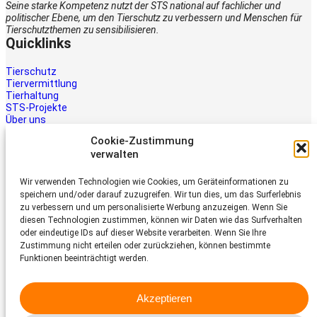
Seine starke Kompetenz nutzt der STS national auf fachlicher und
politischer Ebene, um den Tierschutz zu verbessern und Menschen für
Tierschutzthemen zu sensibilisieren.
Quicklinks
Tierschutz
Tiervermittlung
Tierhaltung
STS-Projekte
Über uns
STS-Multimedia
Cookie-Zustimmung
Kontakt
verwalten
Jetzt helfen
Wir verwenden Technologien wie Cookies, um Geräteinformationen zu
Tiere brauchen Hilfe – auch Ihre.
speichern und/oder darauf zuzugreifen. Wir tun dies, um das Surferlebnis
Unterstützen Sie die Arbeit des
zu verbessern und um personalisierte Werbung anzuzeigen. Wenn Sie
Schweizer Tierschutz STS.
diesen Technologien zustimmen, können wir Daten wie das Surfverhalten
Jetzt spenden
oder eindeutige IDs auf dieser Website verarbeiten. Wenn Sie Ihre
Schweizer Tierschutz STS
Zustimmung nicht erteilen oder zurückziehen, können bestimmte
Funktionen beeinträchtigt werden.
Dornacherstrasse 101
CH-4053 Basel
Akzeptieren
Telefon 058 510 64 00