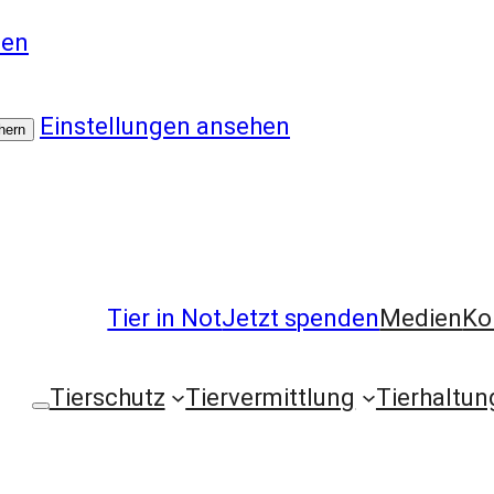
ten
Einstellungen ansehen
hern
Tier in Not
Jetzt spenden
Medien
Ko
Tierschutz
Tiervermittlung
Tierhaltun