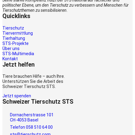
Seine starke Kompetenz nutzt der STS national auf fachlicher und
politischer Ebene, um den Tierschutz zu verbessern und Menschen für
Tierschutzthemen zu sensibilisieren.
Quicklinks
Tierschutz
Tiervermittlung
Tierhaltung
STS-Projekte
Über uns
STS-Multimedia
Kontakt
Jetzt helfen
Tiere brauchen Hilfe – auch Ihre.
Unterstützen Sie die Arbeit des
Schweizer Tierschutz STS.
Jetzt spenden
Schweizer Tierschutz STS
Dornacherstrasse 101
CH-4053 Basel
Telefon 058 510 64 00
sts@tierschutz.com