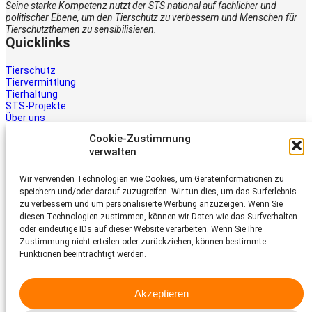
Seine starke Kompetenz nutzt der STS national auf fachlicher und
politischer Ebene, um den Tierschutz zu verbessern und Menschen für
Tierschutzthemen zu sensibilisieren.
Quicklinks
Tierschutz
Tiervermittlung
Tierhaltung
STS-Projekte
Über uns
STS-Multimedia
Cookie-Zustimmung
Kontakt
verwalten
Jetzt helfen
Wir verwenden Technologien wie Cookies, um Geräteinformationen zu
Tiere brauchen Hilfe – auch Ihre.
speichern und/oder darauf zuzugreifen. Wir tun dies, um das Surferlebnis
Unterstützen Sie die Arbeit des
zu verbessern und um personalisierte Werbung anzuzeigen. Wenn Sie
Schweizer Tierschutz STS.
diesen Technologien zustimmen, können wir Daten wie das Surfverhalten
Jetzt spenden
oder eindeutige IDs auf dieser Website verarbeiten. Wenn Sie Ihre
Schweizer Tierschutz STS
Zustimmung nicht erteilen oder zurückziehen, können bestimmte
Funktionen beeinträchtigt werden.
Dornacherstrasse 101
CH-4053 Basel
Akzeptieren
Telefon 058 510 64 00