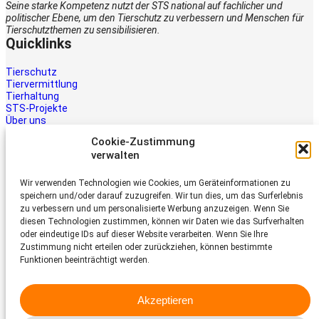
Seine starke Kompetenz nutzt der STS national auf fachlicher und
politischer Ebene, um den Tierschutz zu verbessern und Menschen für
Tierschutzthemen zu sensibilisieren.
Quicklinks
Tierschutz
Tiervermittlung
Tierhaltung
STS-Projekte
Über uns
STS-Multimedia
Cookie-Zustimmung
Kontakt
verwalten
Jetzt helfen
Wir verwenden Technologien wie Cookies, um Geräteinformationen zu
Tiere brauchen Hilfe – auch Ihre.
speichern und/oder darauf zuzugreifen. Wir tun dies, um das Surferlebnis
Unterstützen Sie die Arbeit des
zu verbessern und um personalisierte Werbung anzuzeigen. Wenn Sie
Schweizer Tierschutz STS.
diesen Technologien zustimmen, können wir Daten wie das Surfverhalten
Jetzt spenden
oder eindeutige IDs auf dieser Website verarbeiten. Wenn Sie Ihre
Schweizer Tierschutz STS
Zustimmung nicht erteilen oder zurückziehen, können bestimmte
Funktionen beeinträchtigt werden.
Dornacherstrasse 101
CH-4053 Basel
Akzeptieren
Telefon 058 510 64 00