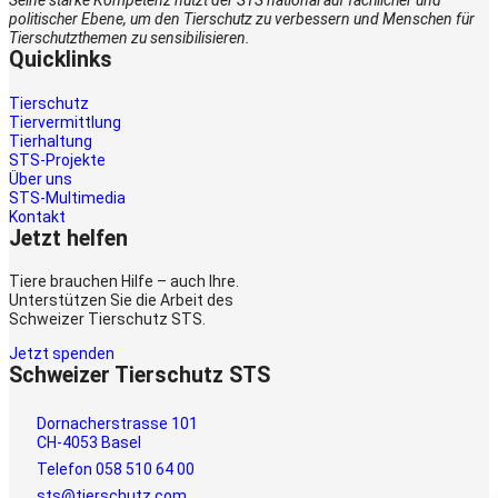
Seine starke Kompetenz nutzt der STS national auf fachlicher und
politischer Ebene, um den Tierschutz zu verbessern und Menschen für
Tierschutzthemen zu sensibilisieren.
Quicklinks
Tierschutz
Tiervermittlung
Tierhaltung
STS-Projekte
Über uns
STS-Multimedia
Kontakt
Jetzt helfen
Tiere brauchen Hilfe – auch Ihre.
Unterstützen Sie die Arbeit des
Schweizer Tierschutz STS.
Jetzt spenden
Schweizer Tierschutz STS
Dornacherstrasse 101
CH-4053 Basel
Telefon 058 510 64 00
sts@tierschutz.com