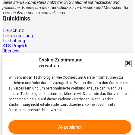
Seine starke Kompetenz nutzt der STS national auf fachlicher und
politischer Ebene, um den Tierschutz zu verbessern und Menschen für
Tierschutzthemen zu sensibilisieren.
Quicklinks
Tierschutz
Tiervermittlung
Tierhaltung
STS-Projekte
Über uns
STS-Multimedia
Cookie-Zustimmung
Kontakt
verwalten
Jetzt helfen
Wir verwenden Technologien wie Cookies, um Geräteinformationen zu
Tiere brauchen Hilfe – auch Ihre.
speichern und/oder darauf zuzugreifen. Wir tun dies, um das Surferlebnis
Unterstützen Sie die Arbeit des
zu verbessern und um personalisierte Werbung anzuzeigen. Wenn Sie
Schweizer Tierschutz STS.
diesen Technologien zustimmen, können wir Daten wie das Surfverhalten
Jetzt spenden
oder eindeutige IDs auf dieser Website verarbeiten. Wenn Sie Ihre
Schweizer Tierschutz STS
Zustimmung nicht erteilen oder zurückziehen, können bestimmte
Funktionen beeinträchtigt werden.
Dornacherstrasse 101
CH-4053 Basel
Akzeptieren
Telefon 058 510 64 00