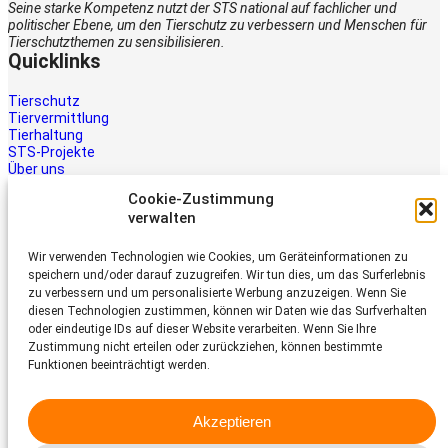
Seine starke Kompetenz nutzt der STS national auf fachlicher und
politischer Ebene, um den Tierschutz zu verbessern und Menschen für
Tierschutzthemen zu sensibilisieren.
Quicklinks
Tierschutz
Tiervermittlung
Tierhaltung
STS-Projekte
Über uns
STS-Multimedia
Cookie-Zustimmung
Kontakt
verwalten
Jetzt helfen
Wir verwenden Technologien wie Cookies, um Geräteinformationen zu
Tiere brauchen Hilfe – auch Ihre.
speichern und/oder darauf zuzugreifen. Wir tun dies, um das Surferlebnis
Unterstützen Sie die Arbeit des
zu verbessern und um personalisierte Werbung anzuzeigen. Wenn Sie
Schweizer Tierschutz STS.
diesen Technologien zustimmen, können wir Daten wie das Surfverhalten
Jetzt spenden
oder eindeutige IDs auf dieser Website verarbeiten. Wenn Sie Ihre
Schweizer Tierschutz STS
Zustimmung nicht erteilen oder zurückziehen, können bestimmte
Funktionen beeinträchtigt werden.
Dornacherstrasse 101
CH-4053 Basel
Akzeptieren
Telefon 058 510 64 00