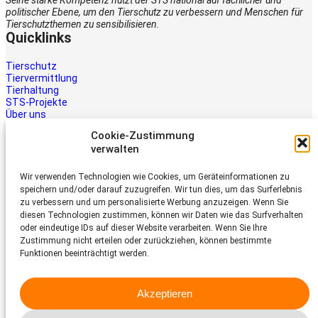
Seine starke Kompetenz nutzt der STS national auf fachlicher und
politischer Ebene, um den Tierschutz zu verbessern und Menschen für
Tierschutzthemen zu sensibilisieren.
Quicklinks
Tierschutz
Tiervermittlung
Tierhaltung
STS-Projekte
Über uns
STS-Multimedia
Cookie-Zustimmung
Kontakt
verwalten
Jetzt helfen
Wir verwenden Technologien wie Cookies, um Geräteinformationen zu
Tiere brauchen Hilfe – auch Ihre.
speichern und/oder darauf zuzugreifen. Wir tun dies, um das Surferlebnis
Unterstützen Sie die Arbeit des
zu verbessern und um personalisierte Werbung anzuzeigen. Wenn Sie
Schweizer Tierschutz STS.
diesen Technologien zustimmen, können wir Daten wie das Surfverhalten
Jetzt spenden
oder eindeutige IDs auf dieser Website verarbeiten. Wenn Sie Ihre
Schweizer Tierschutz STS
Zustimmung nicht erteilen oder zurückziehen, können bestimmte
Funktionen beeinträchtigt werden.
Dornacherstrasse 101
CH-4053 Basel
Akzeptieren
Telefon 058 510 64 00
sts@tierschutz.com