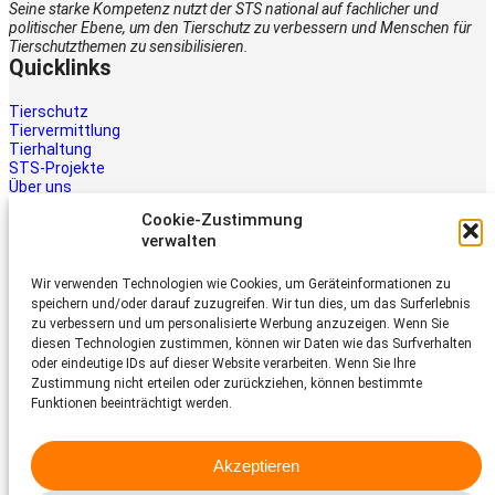
Seine starke Kompetenz nutzt der STS national auf fachlicher und
politischer Ebene, um den Tierschutz zu verbessern und Menschen für
Tierschutzthemen zu sensibilisieren.
Quicklinks
Tierschutz
Tiervermittlung
Tierhaltung
STS-Projekte
Über uns
STS-Multimedia
Cookie-Zustimmung
Kontakt
verwalten
Jetzt helfen
Wir verwenden Technologien wie Cookies, um Geräteinformationen zu
Tiere brauchen Hilfe – auch Ihre.
speichern und/oder darauf zuzugreifen. Wir tun dies, um das Surferlebnis
Unterstützen Sie die Arbeit des
zu verbessern und um personalisierte Werbung anzuzeigen. Wenn Sie
Schweizer Tierschutz STS.
diesen Technologien zustimmen, können wir Daten wie das Surfverhalten
Jetzt spenden
oder eindeutige IDs auf dieser Website verarbeiten. Wenn Sie Ihre
Schweizer Tierschutz STS
Zustimmung nicht erteilen oder zurückziehen, können bestimmte
Funktionen beeinträchtigt werden.
Dornacherstrasse 101
CH-4053 Basel
Akzeptieren
Telefon 058 510 64 00