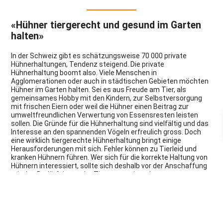
«Hühner tiergerecht und gesund im Garten
halten»
In der Schweiz gibt es schätzungsweise 70 000 private
Hühnerhaltungen, Tendenz steigend. Die private
Hühnerhaltung boomt also. Viele Menschen in
Agglomerationen oder auch in städtischen Gebieten möchten
Hühner im Garten halten. Sei es aus Freude am Tier, als
gemeinsames Hobby mit den Kindern, zur Selbstversorgung
mit frischen Eiern oder weil die Hühner einen Beitrag zur
umweltfreundlichen Verwertung von Essensresten leisten
sollen. Die Gründe für die Hühnerhaltung sind vielfältig und das
Interesse an den spannenden Vögeln erfreulich gross. Doch
eine wirklich tiergerechte Hühnerhaltung bringt einige
Herausforderungen mit sich. Fehler können zu Tierleid und
kranken Hühnern führen. Wer sich für die korrekte Haltung von
Hühnern interessiert, sollte sich deshalb vor der Anschaffung
mit den Bedürfnissen der Tierart auseinandersetzen.
Der STS lädt alle Interessierten zu einem kostenlosen
Informationsabend zum Thema «Hühner tiergerecht und
gesund im Garten halten» ein. Seien Sie dabei und erfahren
Sie spannende Fakten und nützliche Tipps direkt von den