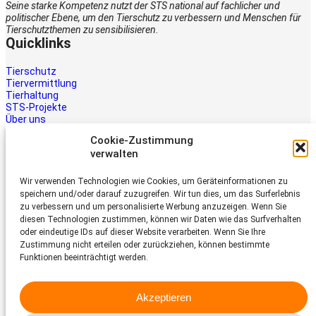
Seine starke Kompetenz nutzt der STS national auf fachlicher und
politischer Ebene, um den Tierschutz zu verbessern und Menschen für
Tierschutzthemen zu sensibilisieren.
Quicklinks
Tierschutz
Tiervermittlung
Tierhaltung
STS-Projekte
Über uns
STS-Multimedia
Cookie-Zustimmung
Kontakt
verwalten
Jetzt helfen
Wir verwenden Technologien wie Cookies, um Geräteinformationen zu
Tiere brauchen Hilfe – auch Ihre.
speichern und/oder darauf zuzugreifen. Wir tun dies, um das Surferlebnis
Unterstützen Sie die Arbeit des
zu verbessern und um personalisierte Werbung anzuzeigen. Wenn Sie
Schweizer Tierschutz STS.
diesen Technologien zustimmen, können wir Daten wie das Surfverhalten
Jetzt spenden
oder eindeutige IDs auf dieser Website verarbeiten. Wenn Sie Ihre
Schweizer Tierschutz STS
Zustimmung nicht erteilen oder zurückziehen, können bestimmte
Funktionen beeinträchtigt werden.
Dornacherstrasse 101
CH-4053 Basel
Akzeptieren
Telefon 058 510 64 00