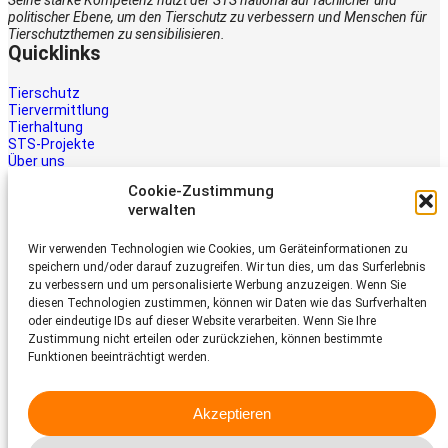
Seine starke Kompetenz nutzt der STS national auf fachlicher und
politischer Ebene, um den Tierschutz zu verbessern und Menschen für
Tierschutzthemen zu sensibilisieren.
Quicklinks
Tierschutz
Tiervermittlung
Tierhaltung
STS-Projekte
Über uns
STS-Multimedia
Cookie-Zustimmung
Kontakt
verwalten
Jetzt helfen
Wir verwenden Technologien wie Cookies, um Geräteinformationen zu
Tiere brauchen Hilfe – auch Ihre.
speichern und/oder darauf zuzugreifen. Wir tun dies, um das Surferlebnis
Unterstützen Sie die Arbeit des
zu verbessern und um personalisierte Werbung anzuzeigen. Wenn Sie
Schweizer Tierschutz STS.
diesen Technologien zustimmen, können wir Daten wie das Surfverhalten
Jetzt spenden
oder eindeutige IDs auf dieser Website verarbeiten. Wenn Sie Ihre
Schweizer Tierschutz STS
Zustimmung nicht erteilen oder zurückziehen, können bestimmte
Funktionen beeinträchtigt werden.
Dornacherstrasse 101
CH-4053 Basel
Akzeptieren
Telefon 058 510 64 00
sts@tierschutz.com