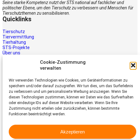
Seine starke Kompetenz nutzt der STS national auf fachlicher und
politischer Ebene, um den Tierschutz zu verbessern und Menschen für
Tierschutzthemen zu sensibilisieren.
Quicklinks
Tierschutz
Tiervermittlung
Tierhaltung
STS-Projekte
Über uns
STS-Multimedia
Cookie-Zustimmung
Kontakt
verwalten
Jetzt helfen
Wir verwenden Technologien wie Cookies, um Geräteinformationen zu
Tiere brauchen Hilfe – auch Ihre.
speichern und/oder darauf zuzugreifen. Wir tun dies, um das Surferlebnis
Unterstützen Sie die Arbeit des
zu verbessern und um personalisierte Werbung anzuzeigen. Wenn Sie
Schweizer Tierschutz STS.
diesen Technologien zustimmen, können wir Daten wie das Surfverhalten
Jetzt spenden
oder eindeutige IDs auf dieser Website verarbeiten. Wenn Sie Ihre
Schweizer Tierschutz STS
Zustimmung nicht erteilen oder zurückziehen, können bestimmte
Funktionen beeinträchtigt werden.
Dornacherstrasse 101
CH-4053 Basel
Akzeptieren
Telefon 058 510 64 00