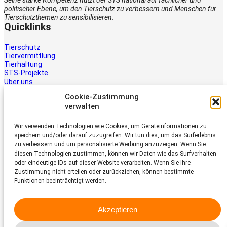
Seine starke Kompetenz nutzt der STS national auf fachlicher und
politischer Ebene, um den Tierschutz zu verbessern und Menschen für
Tierschutzthemen zu sensibilisieren.
Quicklinks
Tierschutz
Tiervermittlung
Tierhaltung
STS-Projekte
Über uns
STS-Multimedia
Cookie-Zustimmung
Kontakt
verwalten
Jetzt helfen
Wir verwenden Technologien wie Cookies, um Geräteinformationen zu
Tiere brauchen Hilfe – auch Ihre.
speichern und/oder darauf zuzugreifen. Wir tun dies, um das Surferlebnis
Unterstützen Sie die Arbeit des
zu verbessern und um personalisierte Werbung anzuzeigen. Wenn Sie
Schweizer Tierschutz STS.
diesen Technologien zustimmen, können wir Daten wie das Surfverhalten
Jetzt spenden
oder eindeutige IDs auf dieser Website verarbeiten. Wenn Sie Ihre
Schweizer Tierschutz STS
Zustimmung nicht erteilen oder zurückziehen, können bestimmte
Funktionen beeinträchtigt werden.
Dornacherstrasse 101
CH-4053 Basel
Akzeptieren
Telefon 058 510 64 00
sts@tierschutz.com