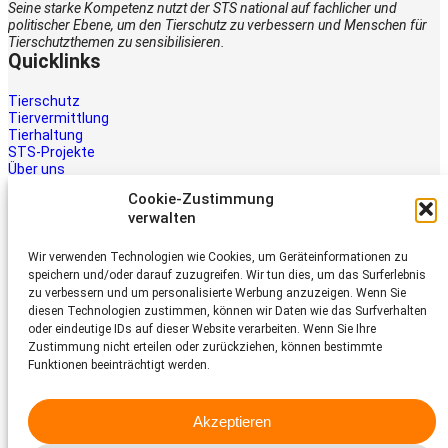
Seine starke Kompetenz nutzt der STS national auf fachlicher und
politischer Ebene, um den Tierschutz zu verbessern und Menschen für
Tierschutzthemen zu sensibilisieren.
Quicklinks
Tierschutz
Tiervermittlung
Tierhaltung
STS-Projekte
Über uns
STS-Multimedia
Cookie-Zustimmung
Kontakt
verwalten
Jetzt helfen
Wir verwenden Technologien wie Cookies, um Geräteinformationen zu
Tiere brauchen Hilfe – auch Ihre.
speichern und/oder darauf zuzugreifen. Wir tun dies, um das Surferlebnis
Unterstützen Sie die Arbeit des
zu verbessern und um personalisierte Werbung anzuzeigen. Wenn Sie
Schweizer Tierschutz STS.
diesen Technologien zustimmen, können wir Daten wie das Surfverhalten
Jetzt spenden
oder eindeutige IDs auf dieser Website verarbeiten. Wenn Sie Ihre
Schweizer Tierschutz STS
Zustimmung nicht erteilen oder zurückziehen, können bestimmte
Funktionen beeinträchtigt werden.
Dornacherstrasse 101
CH-4053 Basel
Akzeptieren
Telefon 058 510 64 00