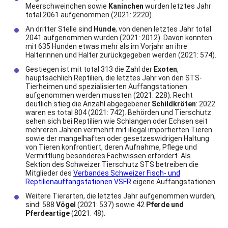
Meerschweinchen sowie
Kaninchen
wurden letztes Jahr
total 2061 aufgenommen (2021: 2220).
An dritter Stelle sind
Hunde
, von denen letztes Jahr total
2041 aufgenommen wurden (2021: 2012). Davon konnten
mit 635 Hunden etwas mehr als im Vorjahr an ihre
Halterinnen und Halter zurückgegeben werden (2021: 574).
Gestiegen ist mit total 313 die Zahl der
Exoten
,
hauptsächlich Reptilien, die letztes Jahr von den STS-
Tierheimen und spezialisierten Auffangstationen
aufgenommen werden mussten (2021: 228). Recht
deutlich stieg die Anzahl abgegebener
Schildkröten
: 2022
waren es total 804 (2021: 742). Behörden und Tierschutz
sehen sich bei Reptilien wie Schlangen oder Echsen seit
mehreren Jahren vermehrt mit illegal importierten Tieren
sowie der mangelhaften oder gesetzeswidrigen Haltung
von Tieren konfrontiert, deren Aufnahme, Pflege und
Vermittlung besonderes Fachwissen erfordert. Als
Sektion des Schweizer Tierschutz STS betreiben die
Mitglieder des
Verbandes Schweizer Fisch- und
Reptilienauffangstationen VSFR
eigene Auffangstationen.
Weitere Tierarten, die letztes Jahr aufgenommen wurden,
sind: 588
Vögel
(2021: 537) sowie 42
Pferde und
Pferdeartige
(2021: 48).