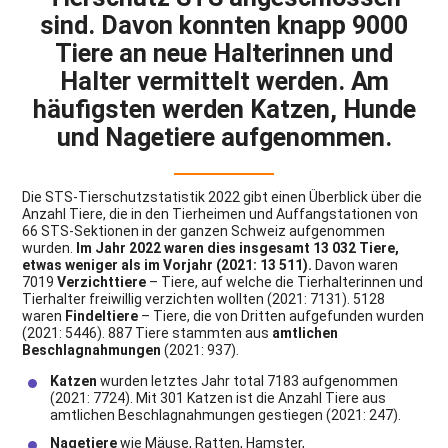
sind. Davon konnten knapp 9000
Tiere an neue Halterinnen und
Halter vermittelt werden. Am
häufigsten werden Katzen, Hunde
und Nagetiere aufgenommen.
Die STS-Tierschutzstatistik 2022 gibt einen Überblick über die
Anzahl Tiere, die in den Tierheimen und Auffangstationen von
66 STS-Sektionen in der ganzen Schweiz aufgenommen
wurden.
Im Jahr 2022 waren dies insgesamt 13 032 Tiere,
etwas weniger als im Vorjahr (2021: 13 511).
Davon waren
7019
Verzichttiere
– Tiere, auf welche die Tierhalterinnen und
Tierhalter freiwillig verzichten wollten (2021: 7131). 5128
waren
Findeltiere
– Tiere, die von Dritten aufgefunden wurden
(2021: 5446). 887 Tiere stammten aus
amtlichen
Beschlagnahmungen
(2021: 937).
Katzen
wurden letztes Jahr total 7183 aufgenommen
(2021: 7724). Mit 301 Katzen ist die Anzahl Tiere aus
amtlichen Beschlagnahmungen gestiegen (2021: 247).
Nagetiere
wie Mäuse, Ratten, Hamster,