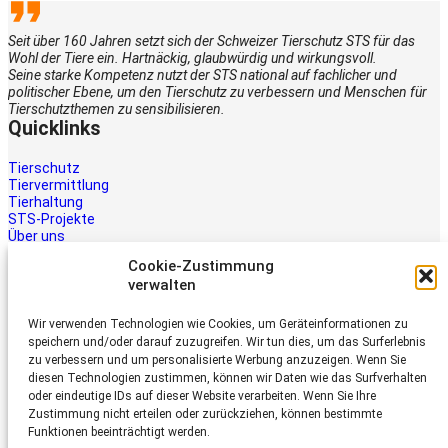
Seit über 160 Jahren setzt sich der Schweizer Tierschutz STS für das
Wohl der Tiere ein. Hartnäckig, glaubwürdig und wirkungsvoll.
Seine starke Kompetenz nutzt der STS national auf fachlicher und
politischer Ebene, um den Tierschutz zu verbessern und Menschen für
Tierschutzthemen zu sensibilisieren.
Quicklinks
Tierschutz
Tiervermittlung
Tierhaltung
STS-Projekte
Über uns
STS-Multimedia
Cookie-Zustimmung
Kontakt
verwalten
Jetzt helfen
Wir verwenden Technologien wie Cookies, um Geräteinformationen zu
Tiere brauchen Hilfe – auch Ihre.
speichern und/oder darauf zuzugreifen. Wir tun dies, um das Surferlebnis
Unterstützen Sie die Arbeit des
zu verbessern und um personalisierte Werbung anzuzeigen. Wenn Sie
Schweizer Tierschutz STS.
diesen Technologien zustimmen, können wir Daten wie das Surfverhalten
Jetzt spenden
oder eindeutige IDs auf dieser Website verarbeiten. Wenn Sie Ihre
Schweizer Tierschutz STS
Zustimmung nicht erteilen oder zurückziehen, können bestimmte
Funktionen beeinträchtigt werden.