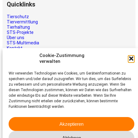
Quicklinks
Tierschutz
Tiervermittlung
Tierhaltung
STS-Projekte
Über uns
STS-Multimedia
Kontakt
Jetzt helfen
Cookie-Zustimmung
verwalten
Tiere brauchen Hilfe – auch Ihre.
Unterstützen Sie die Arbeit des
Wir verwenden Technologien wie Cookies, um Geräteinformationen zu
Schweizer Tierschutz STS.
speichern und/oder darauf zuzugreifen. Wir tun dies, um das Surferlebnis
zu verbessern und um personalisierte Werbung anzuzeigen. Wenn Sie
Jetzt spenden
diesen Technologien zustimmen, können wir Daten wie das Surfverhalten
Schweizer Tierschutz STS
oder eindeutige IDs auf dieser Website verarbeiten. Wenn Sie Ihre
Zustimmung nicht erteilen oder zurückziehen, können bestimmte
Dornacherstrasse 101
Funktionen beeinträchtigt werden.
CH-4053 Basel
Telefon 058 510 64 00
Akzeptieren
sts@tierschutz.com
Ablehnen