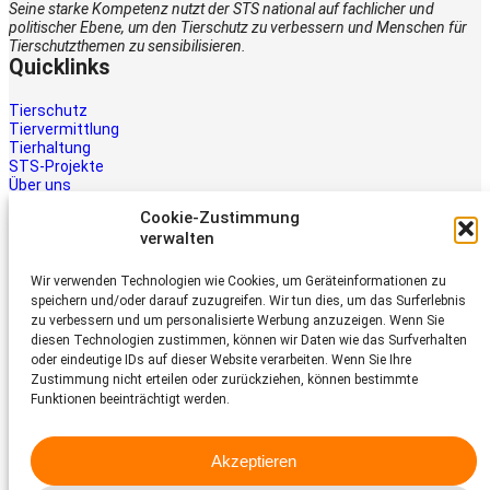
Seine starke Kompetenz nutzt der STS national auf fachlicher und
politischer Ebene, um den Tierschutz zu verbessern und Menschen für
Tierschutzthemen zu sensibilisieren.
Quicklinks
Tierschutz
Tiervermittlung
Tierhaltung
STS-Projekte
Über uns
STS-Multimedia
Cookie-Zustimmung
Kontakt
verwalten
Jetzt helfen
Wir verwenden Technologien wie Cookies, um Geräteinformationen zu
Tiere brauchen Hilfe – auch Ihre.
speichern und/oder darauf zuzugreifen. Wir tun dies, um das Surferlebnis
Unterstützen Sie die Arbeit des
zu verbessern und um personalisierte Werbung anzuzeigen. Wenn Sie
Schweizer Tierschutz STS.
diesen Technologien zustimmen, können wir Daten wie das Surfverhalten
Jetzt spenden
oder eindeutige IDs auf dieser Website verarbeiten. Wenn Sie Ihre
Schweizer Tierschutz STS
Zustimmung nicht erteilen oder zurückziehen, können bestimmte
Funktionen beeinträchtigt werden.
Dornacherstrasse 101
CH-4053 Basel
Akzeptieren
Telefon 058 510 64 00