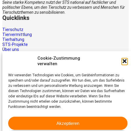
Seine starke Kompetenz nutzt der STS national auf fachlicher und
politischer Ebene, um den Tierschutz zu verbessern und Menschen für
Tierschutzthemen zu sensibilisieren.
Quicklinks
Tierschutz
Tiervermittlung
Tierhaltung
STS-Projekte
Über uns
STS-Multimedia
Cookie-Zustimmung
Kontakt
verwalten
Jetzt helfen
Wir verwenden Technologien wie Cookies, um Geräteinformationen zu
Tiere brauchen Hilfe – auch Ihre.
speichern und/oder darauf zuzugreifen. Wir tun dies, um das Surferlebnis
Unterstützen Sie die Arbeit des
zu verbessern und um personalisierte Werbung anzuzeigen. Wenn Sie
Schweizer Tierschutz STS.
diesen Technologien zustimmen, können wir Daten wie das Surfverhalten
Jetzt spenden
oder eindeutige IDs auf dieser Website verarbeiten. Wenn Sie Ihre
Schweizer Tierschutz STS
Zustimmung nicht erteilen oder zurückziehen, können bestimmte
Funktionen beeinträchtigt werden.
Dornacherstrasse 101
CH-4053 Basel
Akzeptieren
Telefon 058 510 64 00