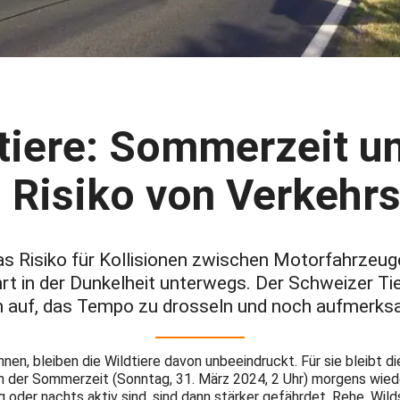
dtiere: Sommerzeit u
 Risiko von Verkehrs
s Risiko für Kollisionen zwischen Motorfahrzeug
hrt in der Dunkelheit unterwegs. Der Schweizer T
n auf, das Tempo zu drosseln und noch aufmerksa
en, bleiben die Wildtiere davon unbeeindruckt. Für sie bleibt d
n der Sommerzeit (Sonntag, 31. März 2024, 2 Uhr) morgens wiede
g oder nachts aktiv sind, sind dann stärker gefährdet. Rehe, Wil