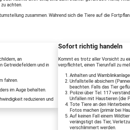
 zu achten.
eitumstellung zusammen. Während sich die Tiere auf die Fortpflan
Sofort richtig handeln
hildern, an
Kommt es trotz aller Vorsicht zu 
n Getreidefeldern und in
verpflichtet, einen Tierunfall zu me
Anhalten und Warnblinkanlage
m fahren.
Unfallstelle absichern (Pann
beachten. Falls das Tier geflü
ders im Auge behalten.
Polizei über Tel. 117 verstän
Unfällen mit Haustieren (die P
windigkeit reduzieren und
Tote Tiere an den Hinterbeine
Fotos machen (primär bei Hau
Auf keinen Fall einem Wildt
verängstigt das Tier, Verlet
verschlimmert werden.