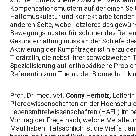
subtilen Unterschiede zwischen Verspan
Kompensationsmustern auf der einen Seit
Haltemuskulatur und korrekt arbeitenden
anderen Seite, wobei letzteres das gewü
Bewegungsmuster für schonendes Reiten d
Gesunderhaltung muss an der Schiefe des
Aktivierung der Rumpfträger ist hierzu der 
Tierärztin, die nebst ihrer schweizweiten T
Spezialisierung auf orthopädische Proble
Referentin zum Thema der Biomechanik un
Prof. Dr. med. vet.
Conny Herholz,
Leiterin
Pferdewissenschaften an der Hochschule f
Lebensmittelwissenschaften (HAFL) im ber
Vortrag der Frage nach, welche Metalle u
Maul haben. Tatsächlich ist die Vielfalt a