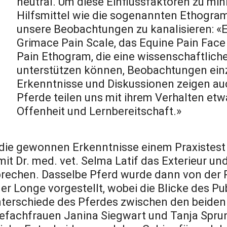
neutral. Um diese Einflussfaktoren zu mi
Hilfsmittel wie die sogenannten Ethogra
unsere Beobachtungen zu kanalisieren: «Es
Grimace Pain Scale, das Equine Pain Fac
Pain Ethogram, die eine wissenschaftlich
unterstützen können, Beobachtungen ein
Erkenntnisse und Diskussionen zeigen auc
Pferde teilen uns mit ihrem Verhalten etw
Offenheit und Lernbereitschaft.»
ie gewonnen Erkenntnisse einem Praxistest 
 Dr. med. vet. Selma Latif das Exterieur un
prechen. Dasselbe Pferd wurde dann von der 
er Longe vorgestellt, wobei die Blicke des P
terschiede des Pferdes zwischen den beiden
defachfrauen Janina Siegwart und Tanja Spru