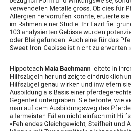
bezüglich Form und Wirkungsweise, sonder
verwendeten Metalle gross. Ob dies für Pf
Allergien hervorrufen könnte, eruierte si
im Rahmen einer Studie. Ihr Fazit fiel grun
103 analysierten Gebisse wurden potenzi
oder Blei gefunden. Auch eine für das Pfe
Sweet-Iron-Gebisse ist nicht zu erwarten.
Hippoteach
Maia Bachmann
leitete in ih
Hilfszügeln her und zeigte eindrücklich und
Hilfszügel genau wirken und inwiefern sie
Ausbildung als Basis einer pferdegerech
Gegenteil untergraben. Sie betonte, wie vi
man auf dem Ausbildungsweg des Pferdes
allermeisten Fällen nicht einfach mit Hi
«Fehlendes Gleichgewicht, Steifheit und 