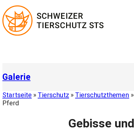
Zum
Inhalt
springen
Galerie
Startseite
»
Tierschutz
»
Tierschutzthemen
Pferd
Gebisse und