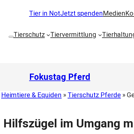
Tier in Not
Jetzt spenden
Medien
Ko
Tierschutz
Tiervermittlung
Tierhaltun
Fokustag Pferd
»
Heimtiere & Equiden
»
Tierschutz Pferde
»
Ge
 Hilfszügel im Umgang m