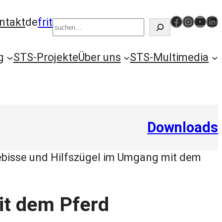
Suchen
https://www.facebook.com/schweizertiersch
Instag
YouT
Li
ntakt
de
fr
it
g
STS-Projekte
Über uns
STS-Multimedia
Downloads
bisse und Hilfszügel im Umgang mit dem
it dem Pferd